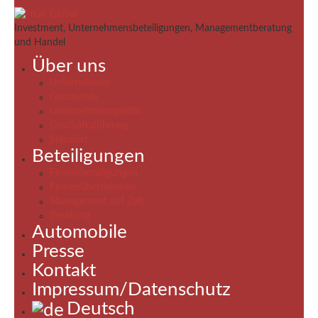
Investment, Unternehmensbeteiligungen, Managementberatung
und Handel
Über uns
Unternehmen
Geschichte
Unternehmenspolitik
Geschäftsführung
Standort
Beteiligungen
Firmenbeteiligungen
Firmenübernahmen
Management auf Zeit
Beratung
Automobile
Presse
Kontakt
Impressum/Datenschutz
Deutsch