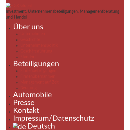
Investment, Unternehmensbeteiligungen, Managementberatung
und Handel
Über uns
Unternehmen
Geschichte
Unternehmenspolitik
Geschäftsführung
Standort
Beteiligungen
Firmenbeteiligungen
Firmenübernahmen
Management auf Zeit
Beratung
Automobile
Presse
Kontakt
Impressum/Datenschutz
Deutsch